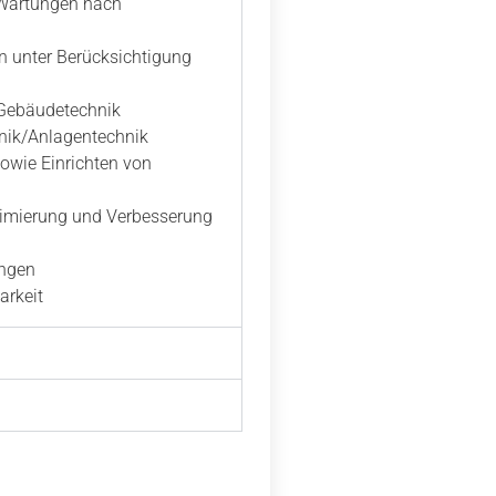
Wartungen nach
n unter Berücksichtigung
 Gebäudetechnik
nik/Anlagentechnik
sowie Einrichten von
timierung und Verbesserung
ungen
arkeit