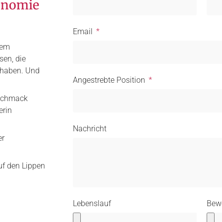
ronomie
Email
nem
sen, die
 haben. Und
Angestrebte Position
eschmack
erin
Nachricht
er
uf den Lippen
Lebenslauf
Bew