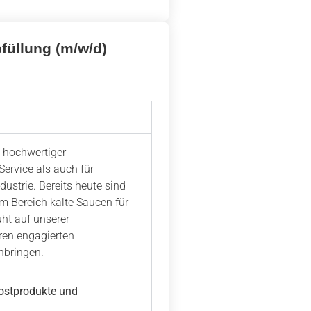
füllung (m/w/d)
t hochwertiger
ervice als auch für
ustrie. Bereits heute sind
m Bereich kalte Saucen für
uht auf unserer
ren engagierten
nbringen.
kostprodukte und