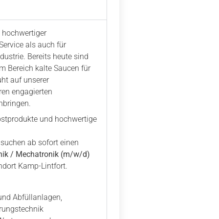
t hochwertiger
ervice als auch für
ustrie. Bereits heute sind
m Bereich kalte Saucen für
uht auf unserer
ren engagierten
nbringen.
kostprodukte und hochwertige
 suchen ab sofort einen
nik / Mechatronik (m/w/d)
dort Kamp-Lintfort.
und Abfüllanlagen,
erungstechnik