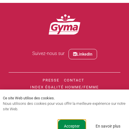
Suivez-nous sur
LinkedIn
PRESSE
CONTACT
INDEX ÉGALITÉ HOMME/FEMME
POLITIQUE DE CONFIDENTIALITÉ
Ce site Web utilise des cookies.
MENTIONS LÉGALES
CHARTE ÉTHIQUE
Nous utilisons des cookies pour vous offrir la meilleure expérience sur notre
site Web.
Pour votre santé, évitez de manger trop gras, trop sucré, trop salé.
Création :
www.arcencielcreation.fr
Accepter
En savoir plus