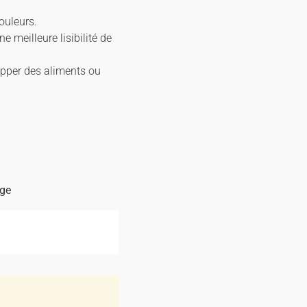
ouleurs.
e meilleure lisibilité de
ipper des aliments ou
age