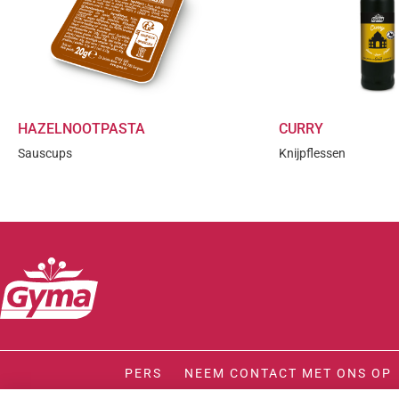
HAZELNOOTPASTA
CURRY
Sauscups
Knijpflessen
PERS
NEEM CONTACT MET ONS OP