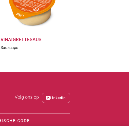
VINAIGRETTESAUS
Sauscups
Volg ons op
LinkedIn
HISCHE CODE